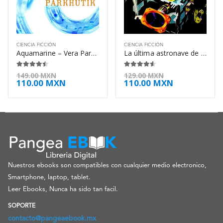
CIENCIA FICCIÓN
CIENCIA FICCIÓN
Aquamarine – Vera Parkhutik
La última astronave de la tierra – John Boyd
4.38
de 5
4.50
de 5
149.00
MXN
129.00
MXN
110.00
MXN
110.00
MXN
Nuestros ebooks son compatibles con cualquier medio electronico,
Smartphone, laptop, tablet.
Leer Ebooks, Nunca ha sido tan facil.
SOPORTE
contacto@pangeaebook.mx