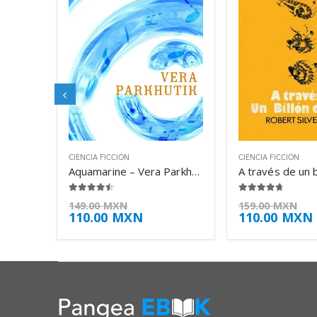
CIENCIA FICCIÓN
CIENCIA FICCIÓN
Aquamarine – Vera Parkhutik
4.38
de 5
4.63
de 5
149.00
MXN
159.00
MXN
110.00
MXN
110.00
MXN