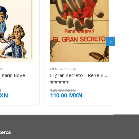
ÓN
CIENCIA FICCIÓN
– Karin Boye
El gran secreto – René Barjavel
4.50
de 5
N
129.00
MXN
XN
110.00
MXN
cerca