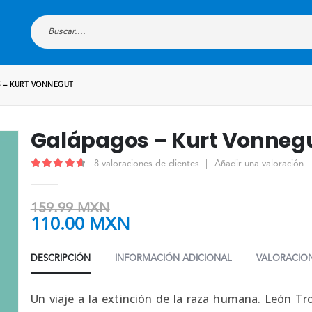
 – KURT VONNEGUT
Galápagos – Kurt Vonneg
8
valoraciones de clientes
|
Añadir una valoración
4.75
out of 5
159.99
MXN
110.00
MXN
DESCRIPCIÓN
INFORMACIÓN ADICIONAL
VALORACION
Un viaje a la extinción de la raza humana. León Tr