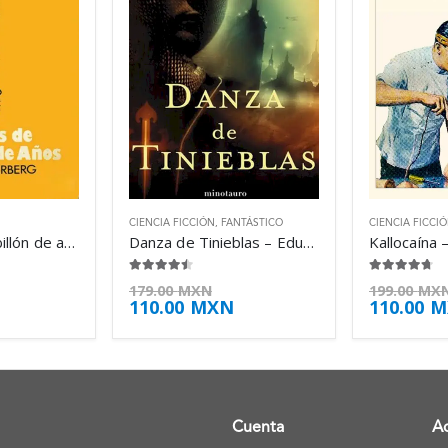
CIENCIA FICCIÓN
,
FANTÁSTICO
CIENCIA FICCI
A través de un billón de años – Robert Silverberg
Danza de Tinieblas – Eduardo Vaquerizo
Kallocaína 
4.38
de 5
4.63
de 5
179.00
MXN
199.00
MX
110.00
MXN
110.00
M
Cuenta
A