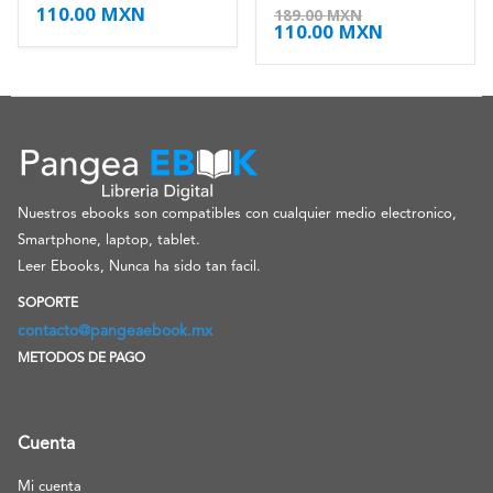
110.00
MXN
4.38
de 5
4.88
de 5
189.00
MXN
110.00
MXN
Nuestros ebooks son compatibles con cualquier medio electronico,
Smartphone, laptop, tablet.
Leer Ebooks, Nunca ha sido tan facil.
SOPORTE
contacto@pangeaebook.mx
METODOS DE PAGO
Cuenta
Mi cuenta