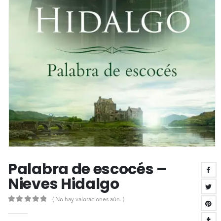
Palabra de escocés –
Nieves Hidalgo
( No hay valoraciones aún. )
0
out of 5