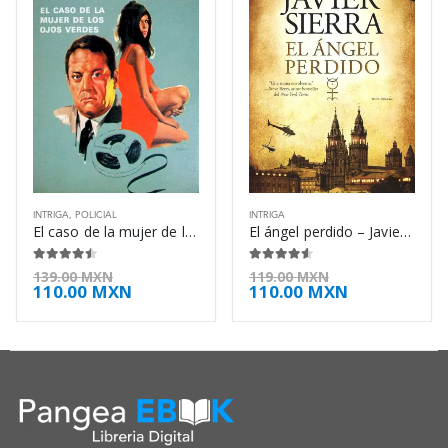
INTRIGA
,
POLICIAL
INTRIGA
El caso de la mujer de los ojos verdes – Erle Stanley Gardner
El ángel perdido – Javier Sierra
4.38
de 5
4.50
de 5
139.00
MXN
119.00
MXN
110.00
MXN
110.00
MXN