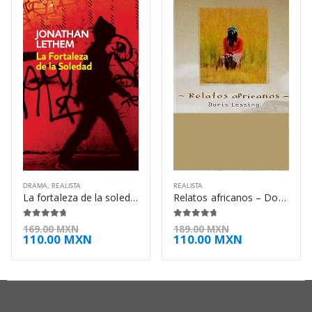
DRAMA
,
REALISTA
REALISTA
La fortaleza de la soledad – Jonathan Lethem
Relatos africanos – Doris Lessing
4.63
de 5
4.63
de 5
169.00
MXN
189.00
MXN
110.00
MXN
110.00
MXN