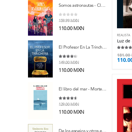
Somos astronautas - Clara Cortés
0
de 5
159.99
MXN
110.00
MXN
REALISTA
El Profesor En La Trinchera - Sanchez Tortosa Jose
4.38
de
181.00
110.0
4.25
de 5
149.00
MXN
110.00
MXN
El libro del mar - Morten A. Strøksnes
4.50
de 5
129.00
MXN
110.00
MXN
De los espejos y otros ensayos - Umberto Eco