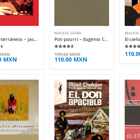
REALISTA
,
SÁTIRA
REALISTA
Los subterráneos – Jack Kerouac
Pot-pourri – Eugenio Cambaceres
 5
4.50
de 5
4.50
d
110.
MXN
199.00
MXN
0
MXN
110.00
MXN