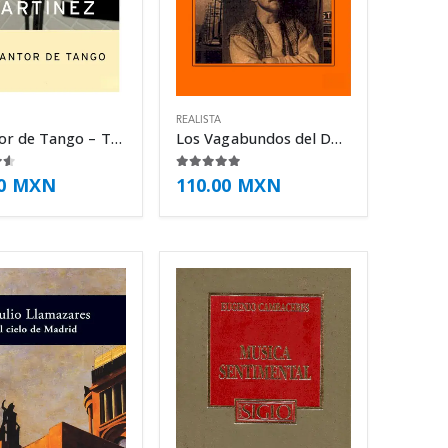
REALISTA
El cantor de Tango – Tomás Eloy Martínez
Los Vagabundos del Dharma – Jack Kerouac
e 5
4.88
de 5
00
MXN
110.00
MXN