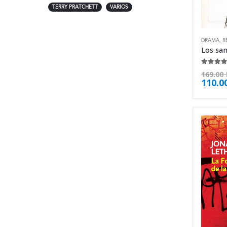
TERRY PRATCHETT
VARIOS
DRAMA
,
R
4.63
de
169.00
110.0