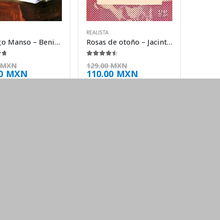
REALISTA
El amigo Manso – Benito Pérez Galdós
Rosas de otoño – Jacinto Benavente
e 5
4.38
de 5
MXN
129.00
MXN
00
MXN
110.00
MXN
CERCA
bre nosotros
estras Garantías
rminos y Condiciones
o de Cookies