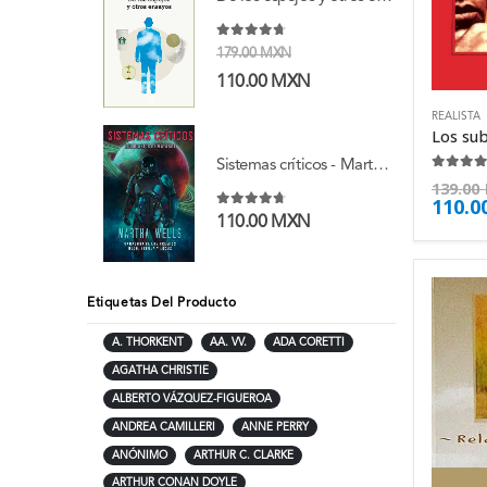
4.63
de 5
179.00
MXN
110.00
MXN
REALISTA
Sistemas críticos - Martha Wells
4.38
de
139.00
110.0
4.63
de 5
110.00
MXN
Etiquetas Del Producto
A. THORKENT
AA. VV.
ADA CORETTI
AGATHA CHRISTIE
ALBERTO VÁZQUEZ-FIGUEROA
ANDREA CAMILLERI
ANNE PERRY
ANÓNIMO
ARTHUR C. CLARKE
ARTHUR CONAN DOYLE