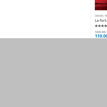
DRAMA
,
R
4.63
de
169.00
110.0
Nuestros ebooks son compatibles con cualquier medio electr
Leer Ebooks, Nunca ha sido tan facil.
SOPORTE
METODOS DE PAG
contacto@pangeaebook.mx