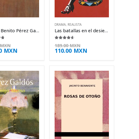
DRAMA
,
REALISTA
Miau – Benito Pérez Galdós
Las batallas en el desierto – José Emilio Pacheco
e 5
4.50
de 5
MXN
189.00
MXN
00
MXN
110.00
MXN