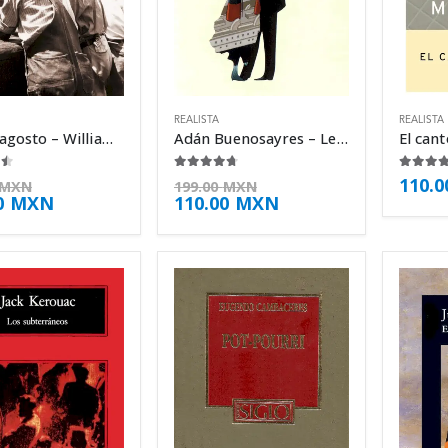
REALISTA
REALISTA
Luz de agosto – William Faulkner
Adán Buenosayres – Leopoldo Marechal
 5
4.63
de 5
4.50
d
110.
MXN
199.00
MXN
0
MXN
110.00
MXN