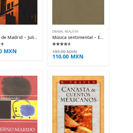
DRAMA
,
REALISTA
El cielo de Madrid – Julio Llamazares
Música sentimental – Eugenio Cambaceres
e 5
4.50
de 5
00
MXN
189.00
MXN
110.00
MXN