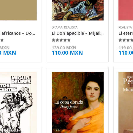
DRAMA
,
REALISTA
REALISTA
Relatos africanos – Doris Lessing
El Don apacible – Mijaíl Shólojov
 5
4.63
de 5
4.38
d
MXN
139.00
MXN
119.00
0
MXN
110.00
MXN
110.