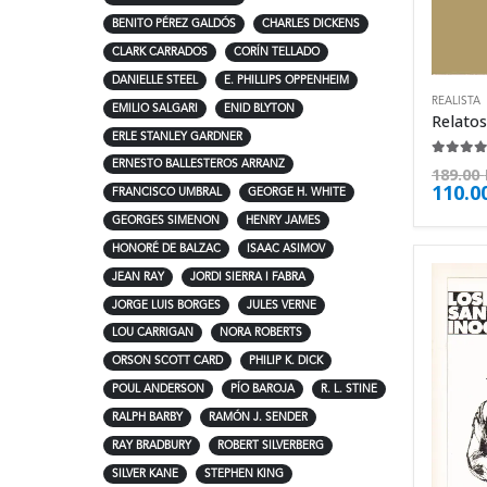
BENITO PÉREZ GALDÓS
CHARLES DICKENS
CLARK CARRADOS
CORÍN TELLADO
DANIELLE STEEL
E. PHILLIPS OPPENHEIM
REALISTA
EMILIO SALGARI
ENID BLYTON
ERLE STANLEY GARDNER
4.63
de
ERNESTO BALLESTEROS ARRANZ
189.00
110.0
FRANCISCO UMBRAL
GEORGE H. WHITE
GEORGES SIMENON
HENRY JAMES
HONORÉ DE BALZAC
ISAAC ASIMOV
JEAN RAY
JORDI SIERRA I FABRA
JORGE LUIS BORGES
JULES VERNE
LOU CARRIGAN
NORA ROBERTS
ORSON SCOTT CARD
PHILIP K. DICK
POUL ANDERSON
PÍO BAROJA
R. L. STINE
RALPH BARBY
RAMÓN J. SENDER
RAY BRADBURY
ROBERT SILVERBERG
SILVER KANE
STEPHEN KING