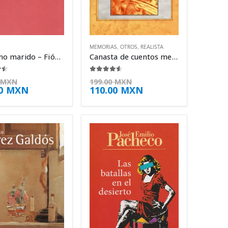
MEMORIAS
,
OTROS
,
REALISTA
El eterno marido – Fiódor Dostoyevski
Canasta de cuentos mexicanos – B. Traven
e 5
4.50
de 5
MXN
199.00
MXN
00
MXN
110.00
MXN