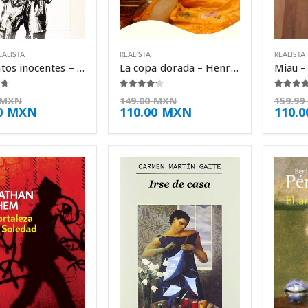
EALISTA
REALISTA
REALISTA
Los santos inocentes – Miguel Delibes
La copa dorada – Henry James
 5
4.13
de 5
4.63
d
MXN
149.00
MXN
159.99
0
MXN
110.00
MXN
110.