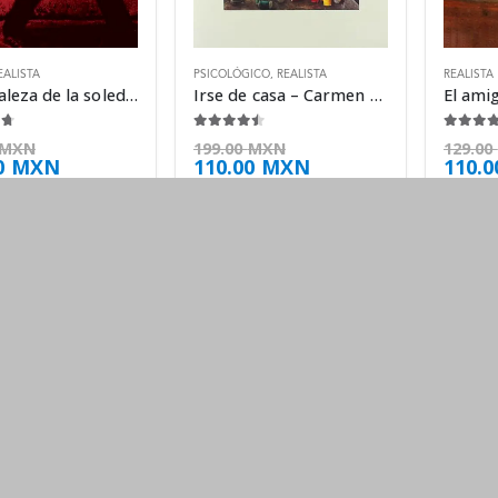
EALISTA
PSICOLÓGICO
,
REALISTA
REALISTA
La fortaleza de la soledad – Jonathan Lethem
Irse de casa – Carmen Martín Gaite
 5
4.38
de 5
4.63
d
MXN
199.00
MXN
129.00
0
MXN
110.00
MXN
110.
CUENTA
A
Mi cuenta
So
onico, Smartphone, laptop, tablet.
Mis Pedidos
Nu
Metodos de Pago
Té
O
Preguntas Frecuentes
Us