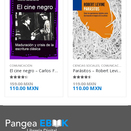
COMUNICACIÓN
CIENCIAS SOCIALES
,
COMUNICACIÓN
,
TEC
El cine negro – Carlos F. Heredero
Parásitos – Robert Levine
4.25
de 5
4.38
de 5
159.00
MXN
119.00
MXN
110.00
MXN
110.00
MXN