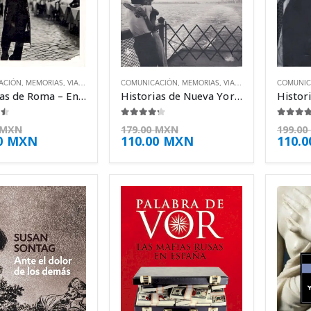
ACIÓN
,
MEMORIAS
,
VIAJES
COMUNICACIÓN
,
MEMORIAS
,
VIAJES
COMUNIC
Historias de Roma – Enric González
Historias de Nueva York – Enric González
 5
4.13
de 5
4.25
de
MXN
179.00
MXN
199.00
0
MXN
110.00
MXN
110.