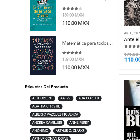
4.13
de 5
189.00
MXN
110.00
MXN
ARTE
,
CIE
Matemática para todos - Adrián Paenza
4.25
de
171.00
110.0
4.63
de 5
189.00
MXN
110.00
MXN
Etiquetas Del Producto
A. THORKENT
AA. VV.
ADA CORETTI
AGATHA CHRISTIE
ALBERTO VÁZQUEZ-FIGUEROA
ANDREA CAMILLERI
ANNE PERRY
ANÓNIMO
ARTHUR C. CLARKE
ARTHUR CONAN DOYLE