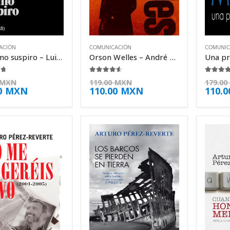
ACIÓN
COMUNICACIÓN
COMUNIC
Mi último suspiro – Luis Buñuel
Orson Welles – André Bazin
 5
4.50
de 5
4.63
d
MXN
119.00
MXN
179.00
0
MXN
110.00
MXN
110.