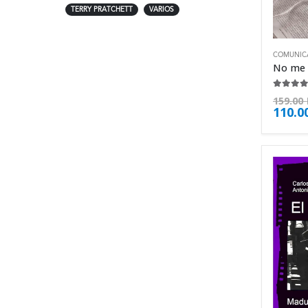
TERRY PRATCHETT
VARIOS
COMUNIC
4.50
de
159.00
110.0