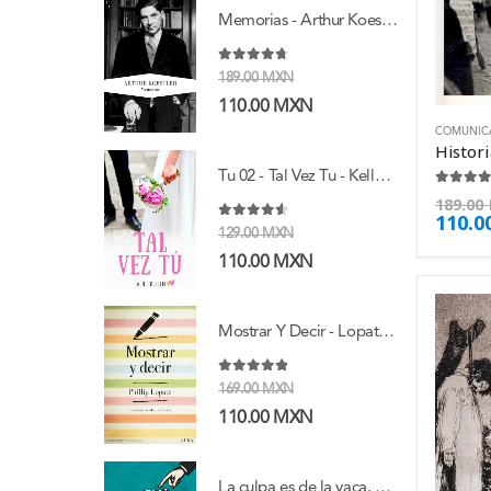
Memorias - Arthur Koestler
4.63
de 5
189.00
MXN
110.00
MXN
COMUNIC
Tu 02 - Tal Vez Tu - Kellen Alice
4.38
de
189.00
110.0
4.50
de 5
129.00
MXN
110.00
MXN
Mostrar Y Decir - Lopate Phillip
4.75
de 5
169.00
MXN
110.00
MXN
La culpa es de la vaca, Vol. 2 - Jaime Lopera Gutierrez