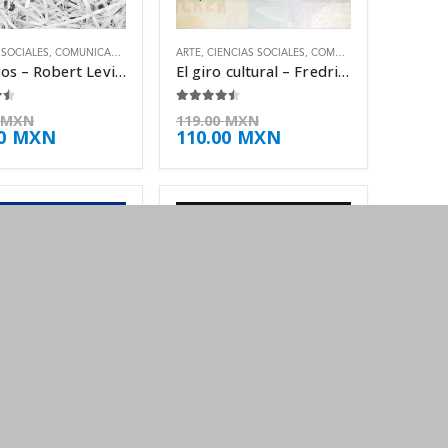
 SOCIALES
,
COMUNICACIÓN
,
TECNOLOGÍA
ARTE
,
CIENCIAS SOCIALES
,
COMUNICACIÓN
,
FILOSOFÍ
Parásitos – Robert Levine
El giro cultural – Fredric Jameson
e 5
4.38
de 5
MXN
119.00
MXN
00
MXN
110.00
MXN