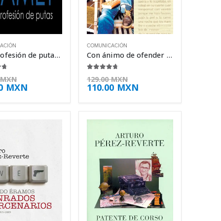
ACIÓN
COMUNICACIÓN
Una profesión de putas – David Mamet
Con ánimo de ofender – Arturo Pérez-Reverte
e 5
4.63
de 5
MXN
129.00
MXN
00
MXN
110.00
MXN