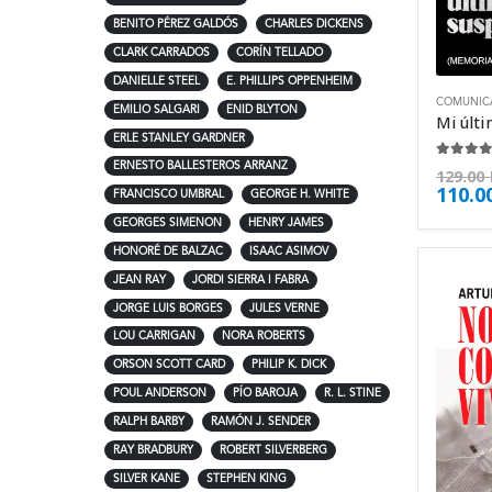
BENITO PÉREZ GALDÓS
CHARLES DICKENS
CLARK CARRADOS
CORÍN TELLADO
DANIELLE STEEL
E. PHILLIPS OPPENHEIM
COMUNIC
EMILIO SALGARI
ENID BLYTON
ERLE STANLEY GARDNER
4.63
de
ERNESTO BALLESTEROS ARRANZ
129.00
110.0
FRANCISCO UMBRAL
GEORGE H. WHITE
GEORGES SIMENON
HENRY JAMES
HONORÉ DE BALZAC
ISAAC ASIMOV
JEAN RAY
JORDI SIERRA I FABRA
JORGE LUIS BORGES
JULES VERNE
LOU CARRIGAN
NORA ROBERTS
ORSON SCOTT CARD
PHILIP K. DICK
POUL ANDERSON
PÍO BAROJA
R. L. STINE
RALPH BARBY
RAMÓN J. SENDER
RAY BRADBURY
ROBERT SILVERBERG
SILVER KANE
STEPHEN KING