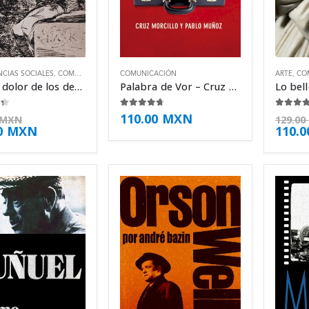
NCIAS SOCIALES
,
COMUNICACIÓN
,
PSICOLOGÍA
COMUNICACIÓN
ARTE
,
CO
Ante el dolor de los demás – Susan Sontag
Palabra de Vor – Cruz Morcillo
 5
4.63
de 5
4.63
d
110.00
MXN
MXN
129.00
0
MXN
110.