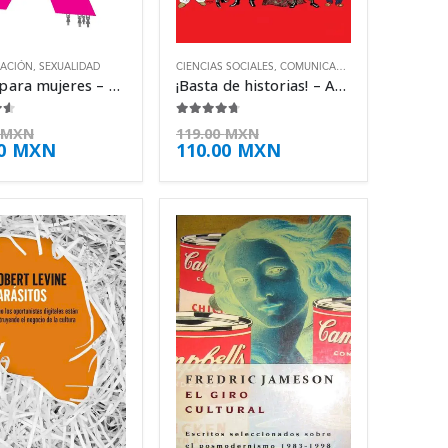
ACIÓN
,
SEXUALIDAD
CIENCIAS SOCIALES
,
COMUNICACIÓN
,
OTROS
Porno para mujeres – Erika Lust
¡Basta de historias! – Andrés Oppenheimer
e 5
4.63
de 5
MXN
119.00
MXN
00
MXN
110.00
MXN