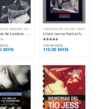
ACIÓN
,
MEMORIAS
,
VIAJES
COMUNICACIÓN
,
HISTORIA
,
VIAJES
Historias de Londres – Enric González
Cristo con un fusil al hombro – Ryszard Kapuscinski
 5
4.63
de 5
MXN
139.00
MXN
00
MXN
110.00
MXN