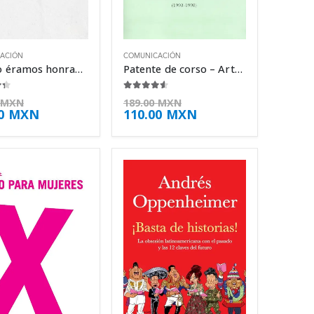
ACIÓN
COMUNICACIÓN
Cuando éramos honrados mercenarios – Arturo Pérez-Reverte
Patente de corso – Arturo Pérez-Reverte
 5
4.50
de 5
MXN
189.00
MXN
00
MXN
110.00
MXN