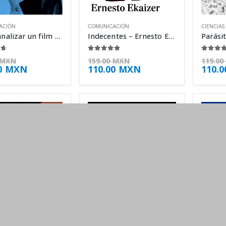
ACIÓN
COMUNICACIÓN
CIENCIAS
Cómo analizar un film – Francesco Casetti
Indecentes – Ernesto Ekaizer
 5
4.75
de 5
4.38
d
MXN
159.00
MXN
119.00
0
MXN
110.00
MXN
110.