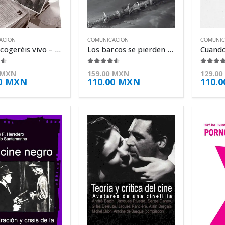
ACIÓN
COMUNICACIÓN
COMUNIC
No me cogeréis vivo – Arturo Pérez-Reverte
Los barcos se pierden en tierra – Arturo Pérez-Reverte
 5
4.38
de 5
4.25
de
MXN
159.00
MXN
129.00
0
MXN
110.00
MXN
110.