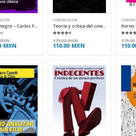
ACIÓN
COMUNICACIÓN
COMUNIC
El cine negro – Carlos F. Heredero
Teoría y crítica del cine – Antoine De Baecque
 5
4.38
de 5
4.50
d
MXN
179.00
MXN
179.00
0
MXN
110.00
MXN
110.