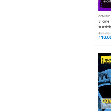
COMUNIC
4.25
de
159.00
110.0