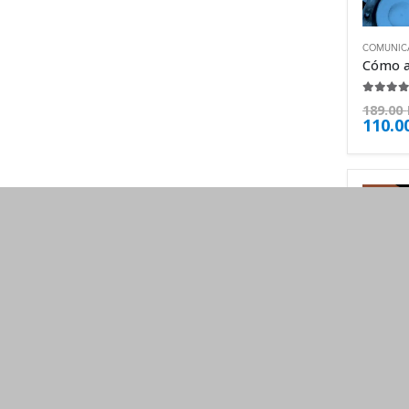
COMUNIC
4.63
de
189.00
110.0