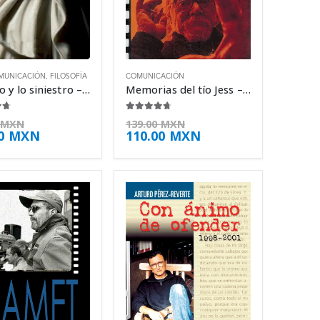
MUNICACIÓN
,
FILOSOFÍA
COMUNICACIÓN
Lo bello y lo siniestro – Eugenio Trías
Memorias del tío Jess – Jesús Franco
e 5
4.63
de 5
MXN
139.00
MXN
00
MXN
110.00
MXN