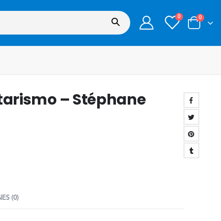
0
0
litarismo – Stéphane
ES (0)