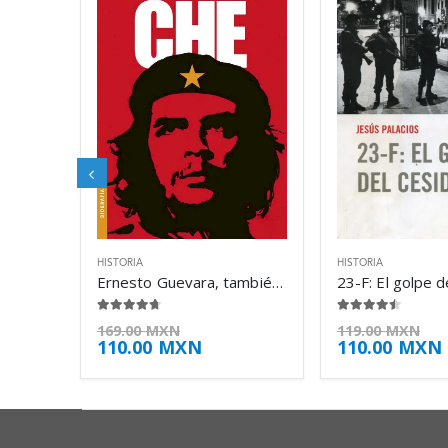
HISTORIA
HISTORIA
Ernesto Guevara, también conocido como el – Paco Ignacio Taibo II
4.63
de 5
4.38
de 5
169.00
MXN
119.00
MXN
110.00
MXN
110.00
MXN