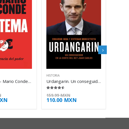
HISTORIA
El Sistema – Mario Conde Conde
Urdangarin. Un conseguidor en la corte del – Eduardo Inda
4.50
de 5
N
159.99
MXN
XN
110.00
MXN