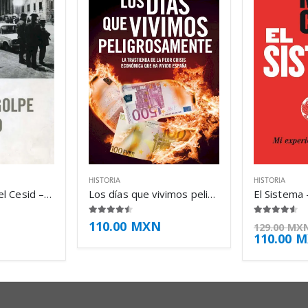
HISTORIA
HISTORIA
23-F: El golpe del Cesid – Jesús Palacios
Los días que vivimos peligrosamente – Mariano Guindal
4.38
de 5
4.50
de 5
110.00
MXN
129.00
MX
110.00
M