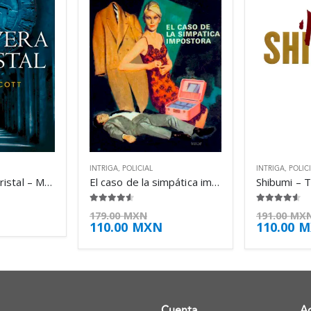
INTRIGA
,
POLICIAL
INTRIGA
,
POLIC
La calavera de cristal – Manda Scott
El caso de la simpática impostora – Erle Stanley Gardner
Shibumi – 
4.50
de 5
4.50
de 5
179.00
MXN
191.00
MX
110.00
MXN
110.00
M
Cuenta
A