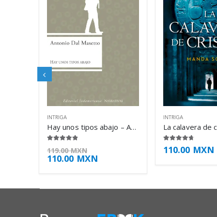
INTRIGA
INTRIGA
Hay unos tipos abajo – Antonio Dal Masetto
4.75
de 5
4.63
de 5
110.00
MXN
119.00
MXN
110.00
MXN