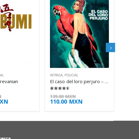
IAL
INTRIGA
,
POLICIAL
Trevanian
El caso del loro perjuro – Erle Stanley Gardner
4.50
de 5
N
139.00
MXN
XN
110.00
MXN
cerca