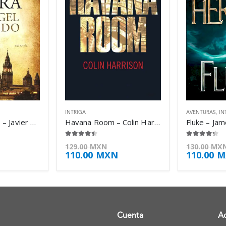
INTRIGA
AVENTURAS
,
IN
El ángel perdido – Javier Sierra
Havana Room – Colin Harrison
Fluke – Ja
4.38
de 5
4.25
de 5
129.00
MXN
130.00
MX
110.00
MXN
110.00
M
Cuenta
A