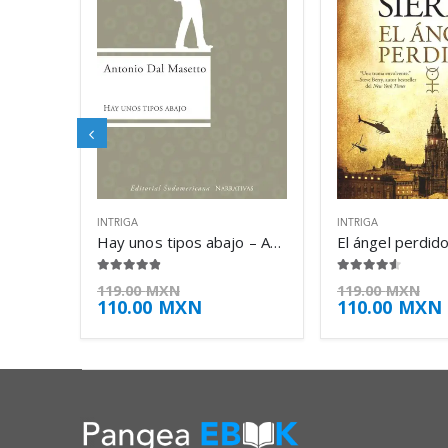
INTRIGA
INTRIGA
Hay unos tipos abajo – Antonio Dal Masetto
4.75
de 5
4.50
de 5
119.00
MXN
119.00
MXN
110.00
MXN
110.00
MXN