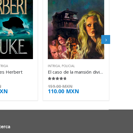
TRIGA
INTRIGA
,
POLICIAL
mes Herbert
El caso de la mansión dividida – Erle Stanley Gardner
4.63
de 5
N
159.00
MXN
XN
110.00
MXN
cerca