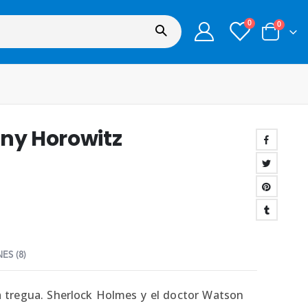
0
0
ony Horowitz
ES (8)
a tregua. Sherlock Holmes y el doctor Watson