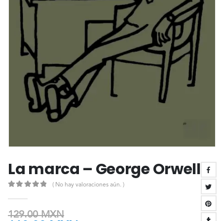
La marca – George Orwell
( No hay valoraciones aún. )
0
out of 5
129.00
MXN