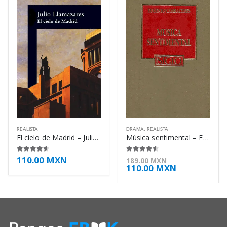
REALISTA
DRAMA
,
REALISTA
El cielo de Madrid – Julio Llamazares
Música sentimental – Eugenio Cambaceres
110.00
MXN
4.50
de 5
4.50
de 5
189.00
MXN
110.00
MXN