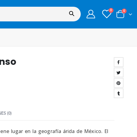
0
0
onso
ES (0)
ene lugar en la geografía árida de México. El