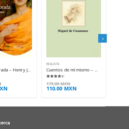
REALISTA
La copa dorada – Henry James
Cuentos de mí mismo – Miguel de Unamuno
4.25
de 5
N
179.00
MXN
XN
110.00
MXN
cerca