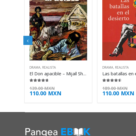
DRAMA
,
REALISTA
DRAMA
,
REALISTA
El Don apacible – Mijaíl Shólojov
4.63
de 5
4.50
de 5
139.00
MXN
189.00
MXN
110.00
MXN
110.00
MXN