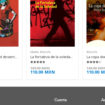
DRAMA
,
REALISTA
REALISTA
Las batallas en el desierto – José Emilio Pacheco
La fortaleza de la soledad – Jonathan Lethem
4.63
de 5
4.13
de 5
169.00
MXN
149.00
MX
110.00
MXN
110.00
M
Cuenta
A