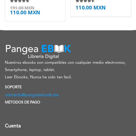
110.00
MXN
4.63
de 5
4.50
de 5
191.00
MXN
110.00
MXN
Nuestros ebooks son compatibles con cualquier medio electronico,
Smartphone, laptop, tablet.
Leer Ebooks, Nunca ha sido tan facil.
SOPORTE
contacto@pangeaebook.mx
METODOS DE PAGO
Cuenta