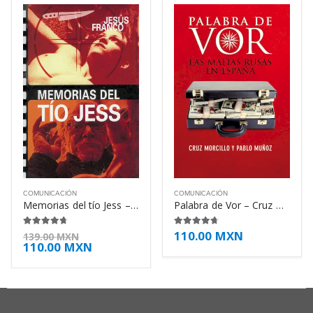
COMUNICACIÓN
COMUNICACIÓN
Memorias del tío Jess – Jesús Franco
Palabra de Vor – Cruz Morcillo
110.00
MXN
4.63
de 5
4.63
de 5
139.00
MXN
110.00
MXN