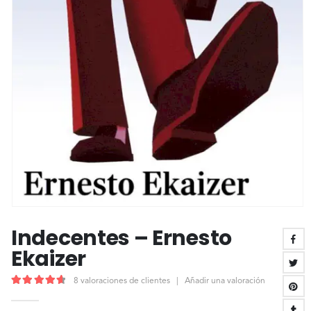
Indecentes – Ernesto
Ekaizer
8
valoraciones de clientes
|
Añadir una valoración
4.75
out of 5