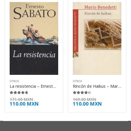
OTROS
OTROS
La resistencia – Ernesto Sabato
Rincón de Haikus – Mario Benedetti
4.63
de 5
4.25
de 5
171.00
MXN
169.00
MXN
110.00
MXN
110.00
MXN