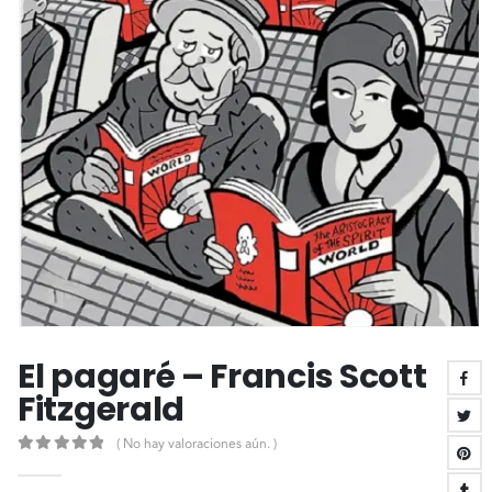
El pagaré – Francis Scott
Fitzgerald
( No hay valoraciones aún. )
0
out of 5