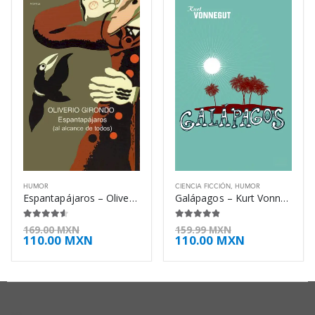
HUMOR
CIENCIA FICCIÓN
,
HUMOR
Espantapájaros – Oliverio Girondo
Galápagos – Kurt Vonnegut
4.50
de 5
4.75
de 5
169.00
MXN
159.99
MXN
110.00
MXN
110.00
MXN