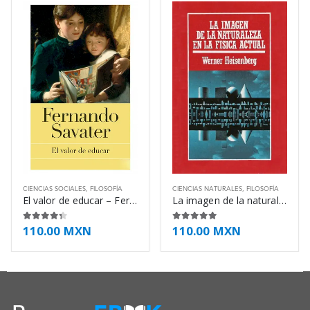
CIENCIAS SOCIALES
,
FILOSOFÍA
CIENCIAS NATURALES
,
FILOSOFÍA
El valor de educar – Fernando Savater
La imagen de la naturaleza en la física – Werner Heisenberg
110.00
MXN
110.00
MXN
4.25
de 5
4.88
de 5