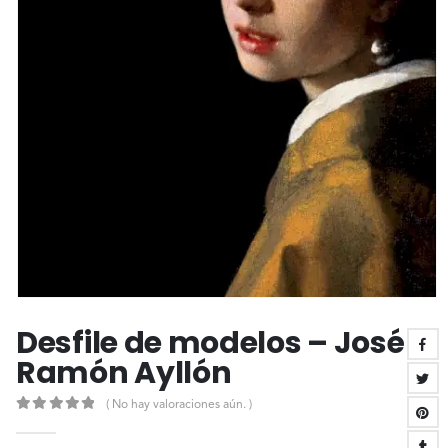
Desfile de modelos – José
Ramón Ayllón
( No hay valoraciones aún. )
0
out of 5