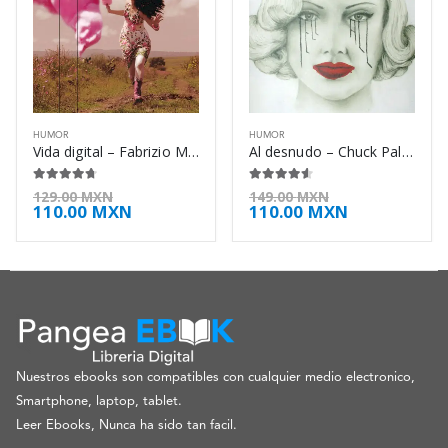
HUMOR
HUMOR
Vida digital – Fabrizio Mejía Madrid
Al desnudo – Chuck Palahniuk
4.63
de 5
4.50
de 5
129.00
MXN
149.00
MXN
110.00
MXN
110.00
MXN
Nuestros ebooks son compatibles con cualquier medio electronico,
Smartphone, laptop, tablet.
Leer Ebooks, Nunca ha sido tan facil.