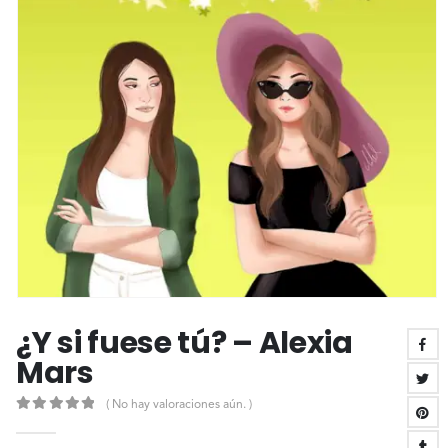
¿Y si fuese tú? – Alexia
Mars
( No hay valoraciones aún. )
0
out of 5