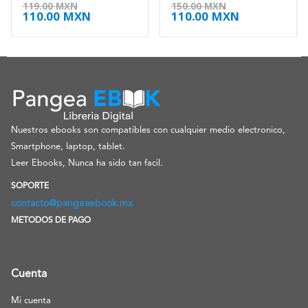
4.50
de 5
4.88
de 5
119.00
MXN
150.00
MXN
110.00
MXN
110.00
MXN
Nuestros ebooks son compatibles con cualquier medio electronico,
Smartphone, laptop, tablet.
Leer Ebooks, Nunca ha sido tan facil.
SOPORTE
contacto@pangeaebook.mx
METODOS DE PAGO
Cuenta
Mi cuenta