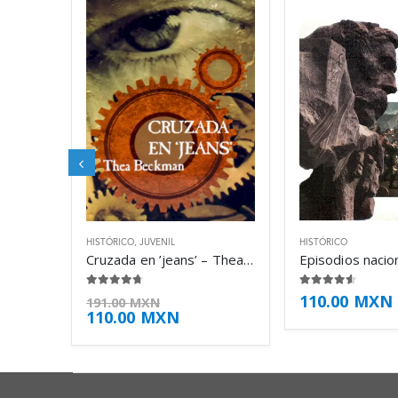
HISTÓRICO
,
JUVENIL
HISTÓRICO
Cruzada en ’jeans’ – Thea Beckman
4.63
de 5
4.50
de 5
110.00
MXN
191.00
MXN
110.00
MXN