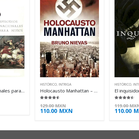
HISTÓRICO
,
INTRIGA
HISTÓRICO
,
INT
Episodios nacionales para niños – Benito Pérez Galdós
Holocausto Manhattan – Bruno Nievas
4.50
de 5
4.38
de 5
129.00
MXN
119.00
MX
110.00
MXN
110.00
M