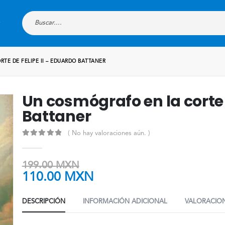
TE DE FELIPE II – EDUARDO BATTANER
Un cosmógrafo en la corte 
Battaner
( No hay valoraciones aún. )
0
out of 5
199.00
MXN
110.00
MXN
DESCRIPCIÓN
INFORMACIÓN ADICIONAL
VALORACION