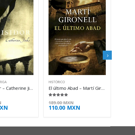
RIGA
HISTÓRICO
El inquisidor – Catherine Jinks
El último Abad – Martí Gironell
4.88
de 5
N
189.00
MXN
XN
110.00
MXN