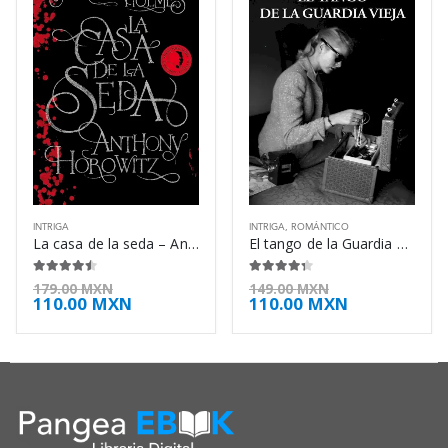
INTRIGA
INTRIGA
,
ROMÁNTICO
La casa de la seda – Anthony Horowitz
El tango de la Guardia Vieja – Arturo Pérez-Reverte
4.38
de 5
4.25
de 5
179.00
MXN
149.00
MXN
110.00
MXN
110.00
MXN