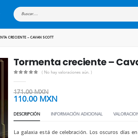
NTA CRECIENTE – CAVAN SCOTT
Tormenta creciente – Cav
( No hay valoraciones aún. )
0
out of 5
171.00
MXN
110.00
MXN
DESCRIPCIÓN
INFORMACIÓN ADICIONAL
VALORACION
La galaxia está de celebración. Los oscuros días e