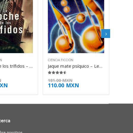
ÓN
CIENCIA FICCIÓN
La noche de los trífidos – Simon Clark
Jaque mate psíquico – Lester del Rey
4.50
de 5
N
181.00
MXN
XN
110.00
MXN
cerca
bre nosotros