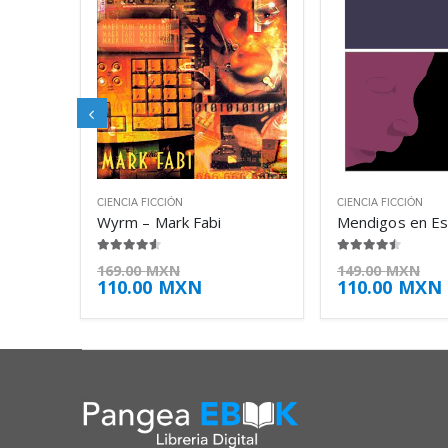
CIENCIA FICCIÓN
CIENCIA FICCIÓN
Wyrm – Mark Fabi
4.50
de 5
4.38
de 5
169.00
MXN
149.00
MXN
110.00
MXN
110.00
MXN