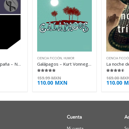
CIENCIA FICCIÓN
,
HUMOR
CIENCIA FICCI
Mendigos en España – Nancy Kress
Galápagos – Kurt Vonnegut
4.75
de 5
4.50
de 5
159.99
MXN
169.00
MX
110.00
MXN
110.00
M
Cuenta
A
Mi cuenta
So