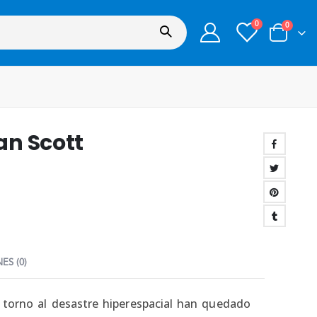
0
0
an Scott
ES (0)
n torno al desastre hiperespacial han quedado