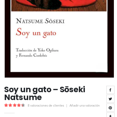
Soy un gato – Sōseki
Natsume
8
valoraciones de clientes
|
Añadir una valoración
4.50
out of 5