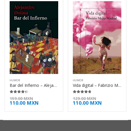
HUMOR
HUMOR
Bar del Infierno – Alejandro Dolina
Vida digital – Fabrizio Mejía Madrid
4.25
de 5
4.63
de 5
159.00
MXN
129.00
MXN
110.00
MXN
110.00
MXN