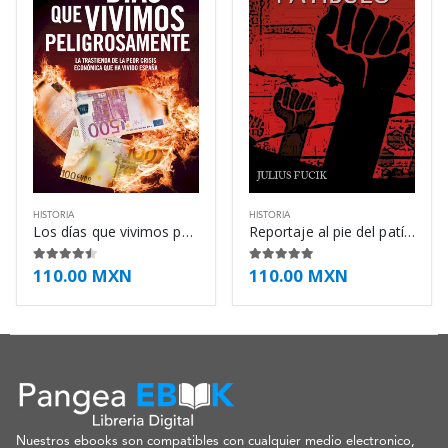
HISTORIA
HISTORIA
Los días que vivimos peligrosamente – Mariano Guindal
Reportaje al pie del patíbulo – Julius Fucik
110.00
MXN
110.00
MXN
4.38
de 5
5.00
de 5
Nuestros ebooks son compatibles con cualquier medio electronico,