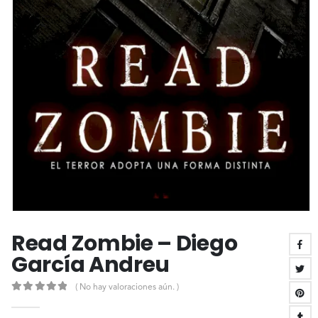
Read Zombie – Diego
García Andreu
( No hay valoraciones aún. )
0
out of 5