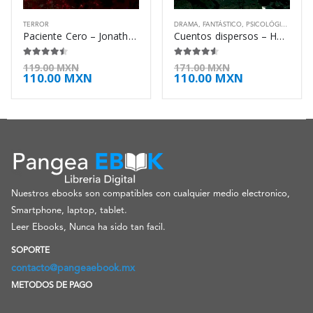
TERROR
DRAMA
,
FANTÁSTICO
,
PSICOLÓGICO
,
ROM
Paciente Cero – Jonathan Maberry
Cuentos dispersos – Horacio Quiroga
4.38
de 5
4.50
de 5
119.00
MXN
171.00
MXN
110.00
MXN
110.00
MXN
Nuestros ebooks son compatibles con cualquier medio electronico,
Smartphone, laptop, tablet.
Leer Ebooks, Nunca ha sido tan facil.
SOPORTE
contacto@pangeaebook.mx
METODOS DE PAGO