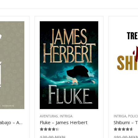
AVENTURAS
,
INTRIGA
INTRIGA
,
POLIC
Hay unos tipos abajo – Antonio Dal Masetto
Fluke – James Herbert
Shibumi – 
4.25
de 5
4.50
de 5
130.00
MXN
191.00
MX