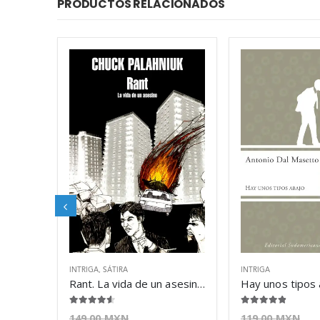
PRODUCTOS RELACIONADOS
INTRIGA
,
SÁTIRA
INTRIGA
Rant. La vida de un asesino – Chuck Palahniuk
4.50
de 5
4.75
de 5
149.00
MXN
119.00
MXN