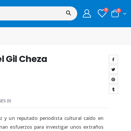
0
0
l Gil Cheza
ES (0)
z y un reputado periodista cultural caído en
nan esfuerzos para investigar unos extraños