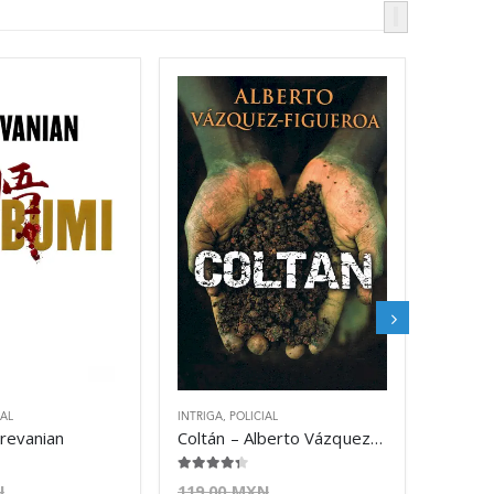
IAL
INTRIGA
,
POLICIAL
Trevanian
Coltán – Alberto Vázquez-Figueroa
4.25
de 5
N
119.00
MXN