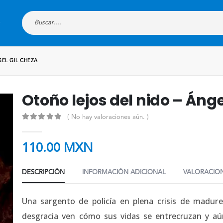
EL GIL CHEZA
Otoño lejos del nido – Ánge
( No hay valoraciones aún. )
0
out of 5
110.00
MXN
DESCRIPCIÓN
INFORMACIÓN ADICIONAL
VALORACION
Una sargento de policía en plena crisis de madure
desgracia ven cómo sus vidas se entrecruzan y aú