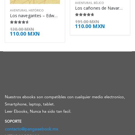
AVENTURAS
,
BÉLICO
Los cañones de Navarone – Alistair MacLean
AVENTURAS
,
HISTÓRICO
Los navegantes – Edward Rosset
4.63
de 5
191.00
MXN
110.00
MXN
4.50
de 5
130.00
MXN
110.00
MXN
Nuestros ebooks son compatibles con cualquier medio electronico,
Smartphone, laptop, tablet.
Leer Ebooks, Nunca ha sido tan facil.
SOPORTE
contacto@pangeaebook.mx