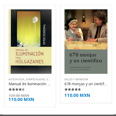
AUTOAYUDA
,
ESPIRITUALIDAD
,
SALUD Y BIENESTAR
SALUD Y BIENESTAR
Manual de iluminación para holgazanes – Thaddeus Golas
678 monjas y un científico – David Snowdon
110.00
MXN
4.38
de 5
4.63
de 5
129.00
MXN
110.00
MXN