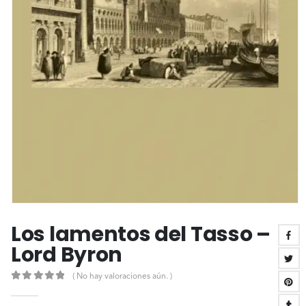
Los lamentos del Tasso –
Lord Byron
( No hay valoraciones aún. )
0
out of 5