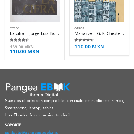
OTROS
OTROS
La cifra – Jorge Luis Borges
Manalive – G. K. Chesterton
110.00
MXN
4.38
de 5
4.50
de 5
189.00
MXN
110.00
MXN
Nuestros ebooks son compatibles con cualquier medio electronico,
Smartphone, laptop, tablet.
Leer Ebooks, Nunca ha sido tan facil.
SOPORTE
contacto@pangeaebook.mx