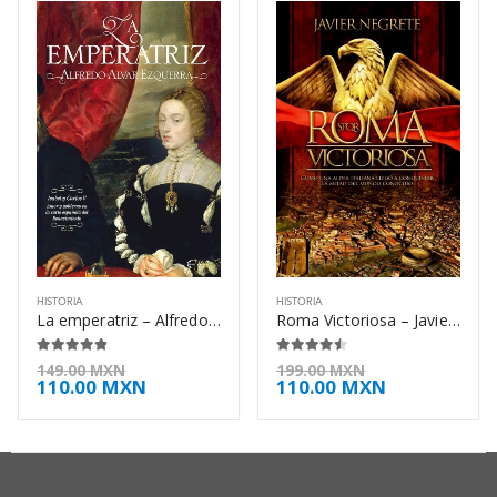
HISTORIA
HISTORIA
La emperatriz – Alfredo Alvar Ezquerra
Roma Victoriosa – Javier Negrete
4.75
de 5
4.38
de 5
149.00
MXN
199.00
MXN
110.00
MXN
110.00
MXN