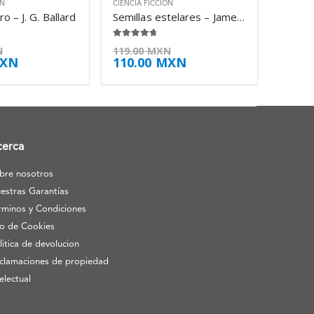
ÓN
CIENCIA FICCIÓN
o – J. G. Ballard
Semillas estelares – James Blish
4.63
de 5
N
119.00
MXN
XN
110.00
MXN
cerca
bre nosotros
estras Garantías
rminos y Condiciones
o de Cookies
litica de devolucion
clamaciones de propiedad
telectual