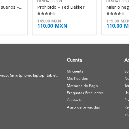
CIENCIA FICCIÓN
CIENCIA FICCI
El palacio de los sueños – Ismail Kadaré
Prohibido – Ted Dekker
Milenio negr
4.13
de 5
4.13
de 5
149.00
MXN
119.00
MX
110.00
MXN
110.00
M
Cuenta
A
Mi cuenta
So
nico, Smartphone, laptop, tablet.
Mis Pedidos
Nu
Metodos de Pago
Té
O
Preguntas Frecuentes
Us
Contacto
Po
Aviso de privacidad
Re
in