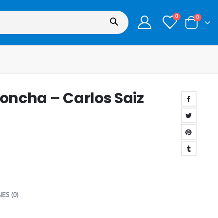
0
0
doncha – Carlos Saiz
ES (0)