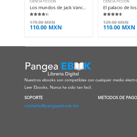
CIENCIA FICCIÓN
CIENCIA FICCIÓN
Los mundos de Jack Vance – Jack Vance
4.25
de 5
4.50
de 5
179.00
MXN
129.00
MXN
110.00
MXN
110.00
MXN
Nuestros ebooks son compatibles con cualquier medio electro
Leer Ebooks, Nunca ha sido tan facil.
SOPORTE
METODOS DE PAG
contacto@pangeaebook.mx