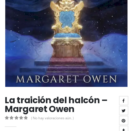
La traición del halcón –
Margaret Owen
( No hay valoraciones aún. )
0
out of 5