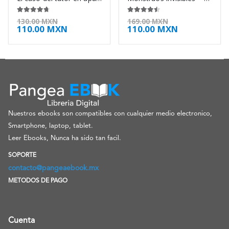
4.63
de 5
4.38
de 5
130.00
MXN
169.00
MXN
110.00
MXN
110.00
MXN
Nuestros ebooks son compatibles con cualquier medio electronico,
Smartphone, laptop, tablet.
Leer Ebooks, Nunca ha sido tan facil.
SOPORTE
contacto@pangeaebook.mx
METODOS DE PAGO
Cuenta