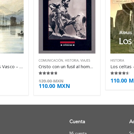
COMUNICACIÓN
,
HISTORIA
,
VIAJES
HISTORIA
Historia del País Vasco – Manuel Montero
Cristo con un fusil al hombro – Ryszard Kapuscinski
4.63
de 5
4.38
de 5
110.00
M
139.00
MXN
110.00
MXN
Cuenta
A
Mi cuenta
So