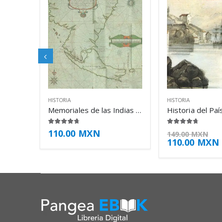
HISTORIA
HISTORIA
Memoriales de las Indias Australes – Pedro Fernández de Quirós
4.63
de 5
4.63
de 5
110.00
MXN
149.00
MXN
110.00
MXN