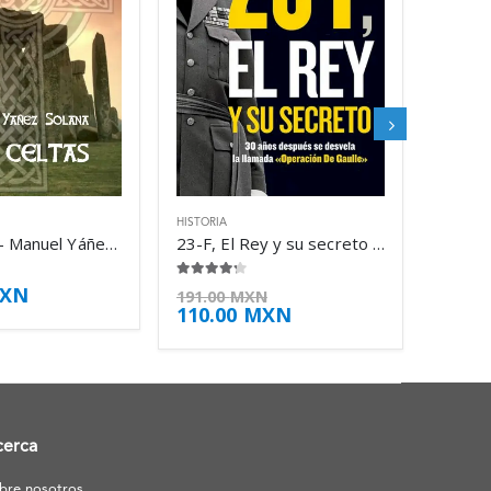
HISTORIA
Los celtas – Manuel Yáñez Solana
23-F, El Rey y su secreto – Jesús Palacios
4.13
de 5
XN
191.00
MXN
110.00
MXN
cerca
bre nosotros