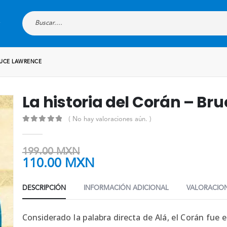
RUCE LAWRENCE
La historia del Corán – Br
( No hay valoraciones aún. )
0
out of 5
199.00
MXN
110.00
MXN
DESCRIPCIÓN
INFORMACIÓN ADICIONAL
VALORACION
Considerado la palabra directa de Alá, el Corán fue 