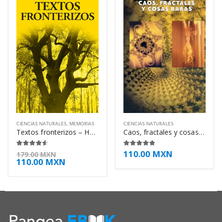
CIENCIAS NATURALES
,
MEMORIAS
CIENCIAS NATURALES
Textos fronterizos – Horacio Quiroga
Caos, fractales y cosas raras – Eliezer Braun
110.00
MXN
4.50
de 5
4.75
de 5
179.00
MXN
110.00
MXN