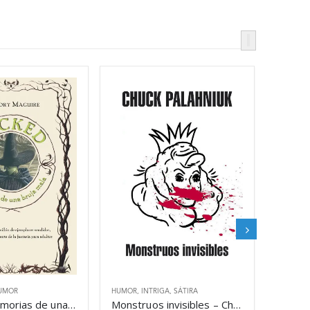
UMOR
HUMOR
,
INTRIGA
,
SÁTIRA
Wicked. Memorias de una bruja mala – Gregory Maguire
Monstruos invisibles – Chuck Palahniuk