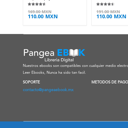
4.50
de 5
4.38
de 5
169.00
MXN
191.00
MXN
110.00
MXN
110.00
MXN
Nuestros ebooks son compatibles con cualquier medio electro
Leer Ebooks, Nunca ha sido tan facil.
SOPORTE
METODOS DE PAG
contacto@pangeaebook.mx