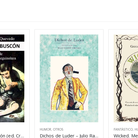
HUMOR
,
OTROS
FANTÁSTICO
,
H
La vida del Buscón (ed. Crítica) – Francisco de Quevedo
Dichos de Luder – Julio Ramón Ribeyro