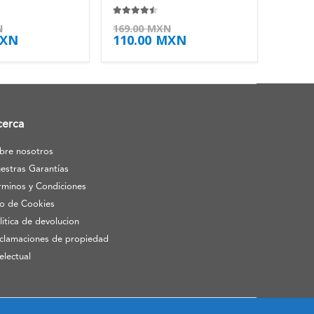
4.38
de 5
N
169.00
MXN
XN
110.00
MXN
cerca
bre nosotros
estras Garantías
rminos y Condiciones
o de Cookies
litica de devolucion
clamaciones de propiedad
telectual