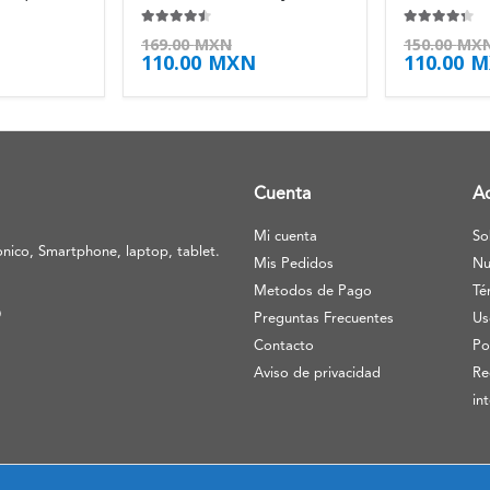
4.38
de 5
4.25
de 5
169.00
MXN
150.00
MX
110.00
MXN
110.00
M
Cuenta
A
Mi cuenta
So
nico, Smartphone, laptop, tablet.
Mis Pedidos
Nu
Metodos de Pago
Té
O
Preguntas Frecuentes
Us
Contacto
Po
Aviso de privacidad
Re
in