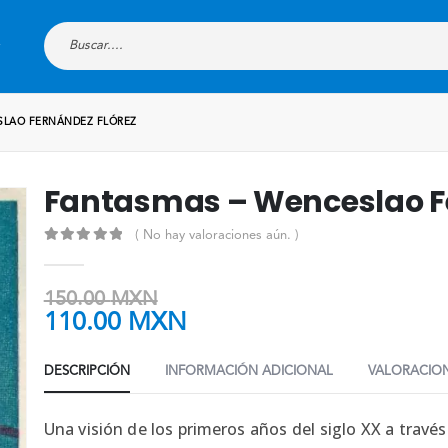
SLAO FERNÁNDEZ FLÓREZ
Fantasmas – Wenceslao F
( No hay valoraciones aún. )
0
out of 5
150.00
MXN
110.00
MXN
DESCRIPCIÓN
INFORMACIÓN ADICIONAL
VALORACION
Una visión de los primeros años del siglo XX a travé