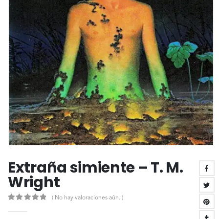
Extraña simiente – T. M.
Wright
( No hay valoraciones aún. )
0
out of 5