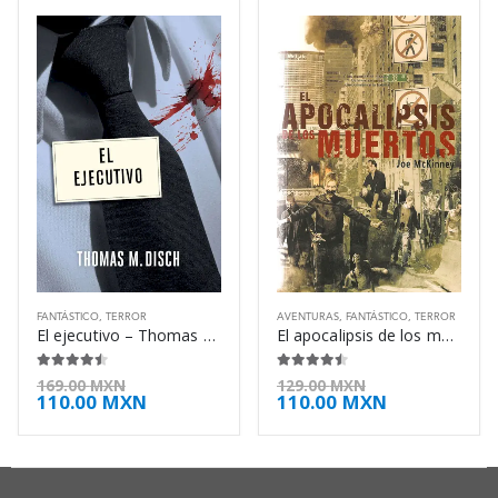
FANTÁSTICO
,
TERROR
AVENTURAS
,
FANTÁSTICO
,
TERROR
El ejecutivo – Thomas M. Disch
El apocalipsis de los muertos – Joe McKinney
4.38
de 5
4.38
de 5
169.00
MXN
129.00
MXN
110.00
MXN
110.00
MXN