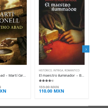
HISTÓRICO
,
INTRIGA
,
ROMÁNTICO
El último Abad – Martí Gironell
El maestro iluminador – Brenda Rickman Vantrease
4.25
de 5
N
159.00
MXN
XN
110.00
MXN