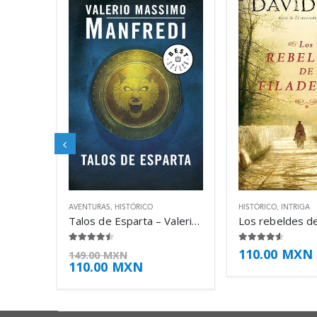
AVENTURAS
,
HISTÓRICO
HISTÓRICO
,
INTRIGA
Talos de Esparta – Valerio Massimo Manfredi
4.38
de 5
4.50
de 5
110.00
MXN
149.00
MXN
110.00
MXN