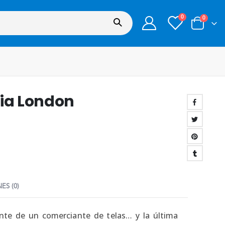
0
0
lia London
ES (0)
nte de un comerciante de telas… y la última