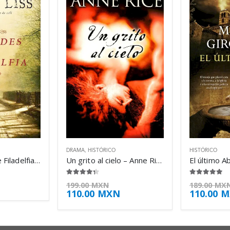
DRAMA
,
HISTÓRICO
HISTÓRICO
Los rebeldes de Filadelfia – David Liss
Un grito al cielo – Anne Rice
4.25
de 5
4.88
de 5
199.00
MXN
189.00
MX
110.00
MXN
110.00
M