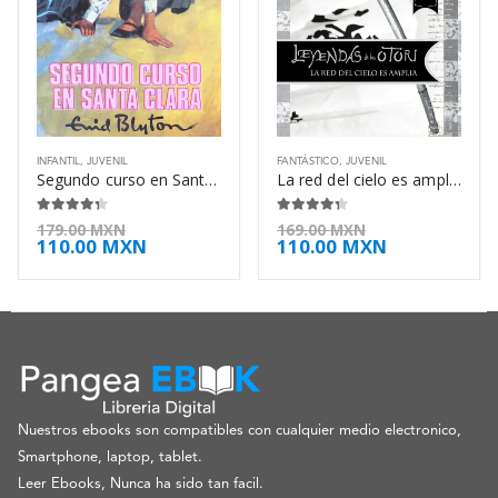
INFANTIL
,
JUVENIL
FANTÁSTICO
,
JUVENIL
Segundo curso en Santa Clara – Enid Blyton
La red del cielo es amplia – Lian Hearn
4.25
de 5
4.25
de 5
179.00
MXN
169.00
MXN
110.00
MXN
110.00
MXN
Nuestros ebooks son compatibles con cualquier medio electronico,
Smartphone, laptop, tablet.
Leer Ebooks, Nunca ha sido tan facil.