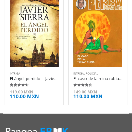
INTRIGA
INTRIGA
,
POLICIAL
El ángel perdido – Javier Sierra
El caso de la mina rubia – Erle Stanley Gardner
4.50
de 5
4.38
de 5
119.00
MXN
149.00
MXN
110.00
MXN
110.00
MXN