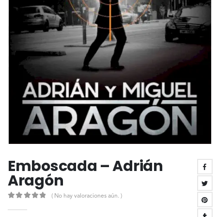
Emboscada – Adrián
Aragón
( No hay valoraciones aún. )
0
out of 5