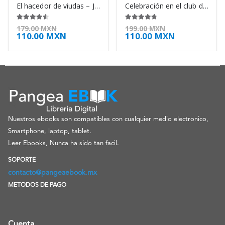
El hacedor de viudas – James Jones
Celebración en el club de los viernes – Kate Jacobs
4.38
de 5
4.63
de 5
179.00
MXN
199.00
MXN
110.00
MXN
110.00
MXN
Nuestros ebooks son compatibles con cualquier medio electronico,
Smartphone, laptop, tablet.
Leer Ebooks, Nunca ha sido tan facil.
SOPORTE
contacto@pangeaebook.mx
METODOS DE PAGO
Cuenta