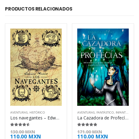
PRODUCTOS RELACIONADOS
AVENTURAS
,
HISTÓRICO
AVENTURAS
,
FANTÁSTICO
,
INFANTIL
,
JUVEN
Los navegantes – Edward Rosset
La Cazadora de Profecías – Carolina Lozano
4.50
de 5
4.88
de 5
130.00
MXN
171.00
MXN
110.00
MXN
110.00
MXN