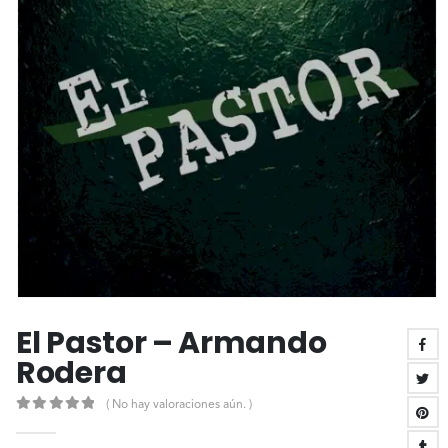
El Pastor – Armando
Rodera
( No hay valoraciones aún. )
0
out of 5