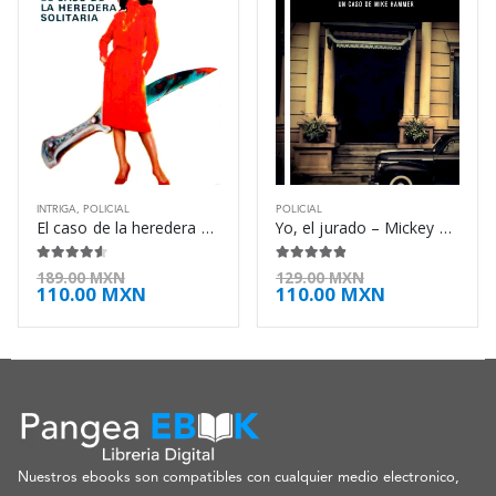
INTRIGA
,
POLICIAL
POLICIAL
El caso de la heredera solitaria – Erle Stanley Gardner
Yo, el jurado – Mickey Spillane
4.50
de 5
4.75
de 5
189.00
MXN
129.00
MXN
110.00
MXN
110.00
MXN
Nuestros ebooks son compatibles con cualquier medio electronico,