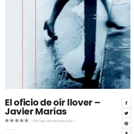
El oficio de oír llover –
Javier Marías
( No hay valoraciones aún. )
0
out of 5