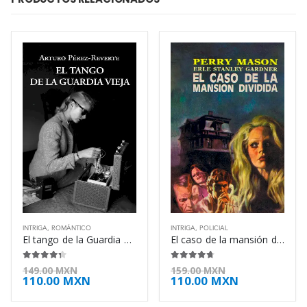
INTRIGA
,
ROMÁNTICO
INTRIGA
,
POLICIAL
El tango de la Guardia Vieja – Arturo Pérez-Reverte
El caso de la mansión dividida – Erle Stanley Gardner
4.25
de 5
4.63
de 5
149.00
MXN
159.00
MXN
110.00
MXN
110.00
MXN