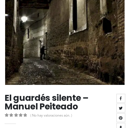
El guardés silente –
Manuel Peiteado
( No hay valoraciones aún. )
0
out of 5