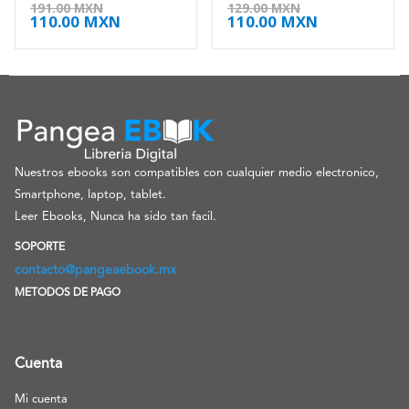
4.63
de 5
4.38
de 5
191.00
MXN
129.00
MXN
110.00
MXN
110.00
MXN
Nuestros ebooks son compatibles con cualquier medio electronico,
Smartphone, laptop, tablet.
Leer Ebooks, Nunca ha sido tan facil.
SOPORTE
contacto@pangeaebook.mx
METODOS DE PAGO
Cuenta
Mi cuenta