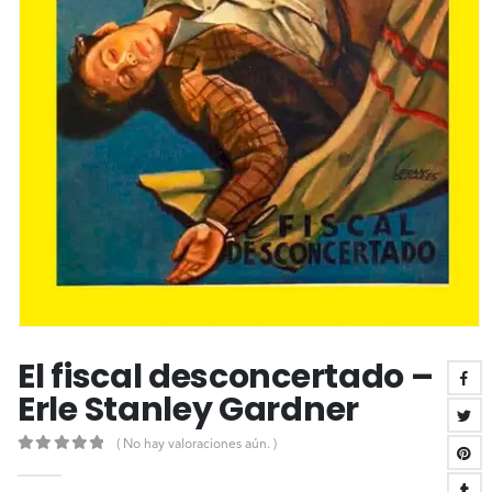
El fiscal desconcertado –
Erle Stanley Gardner
( No hay valoraciones aún. )
0
out of 5