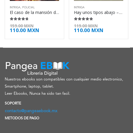
INTRIGA
,
POLICIAL
INTRIGA
El caso de la mansión dividida – Erle Stanley Gardner
Hay unos tipos abajo – Antonio Dal Masetto
4.63
de 5
4.75
de 5
159.00
MXN
119.00
MXN
110.00
MXN
110.00
MXN
Nuestros ebooks son compatibles con cualquier medio electronico,
Smartphone, laptop, tablet.
Leer Ebooks, Nunca ha sido tan facil.
SOPORTE
contacto@pangeaebook.mx
METODOS DE PAGO