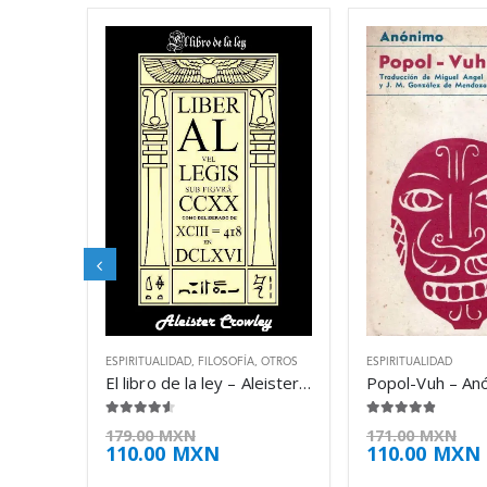
ESPIRITUALIDAD
,
FILOSOFÍA
,
OTROS
ESPIRITUALIDAD
El libro de la ley – Aleister Crowley
Popol-Vuh – An
4.50
de 5
4.75
de 5
179.00
MXN
171.00
MXN
110.00
MXN
110.00
MXN