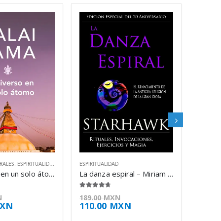
RALES
,
ESPIRITUALIDAD
,
FILOSOFÍA
ESPIRITUALIDAD
El universo en un solo átomo – Dalai Lama
La danza espiral – Miriam Simos
4.63
de 5
N
189.00
MXN
XN
110.00
MXN