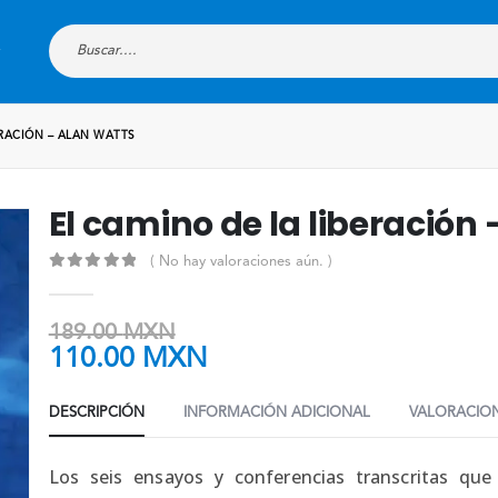
ERACIÓN – ALAN WATTS
El camino de la liberación
( No hay valoraciones aún. )
0
out of 5
189.00
MXN
110.00
MXN
DESCRIPCIÓN
INFORMACIÓN ADICIONAL
VALORACION
Los seis ensayos y conferencias transcritas q