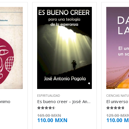
ESPIRITUALIDAD
CIENCIAS NATU
ónimo
Es bueno creer – José Antonio Pagola
4.38
de 5
4.63
de 5
169.00
MXN
129.00
MX
110.00
MXN
110.00
M