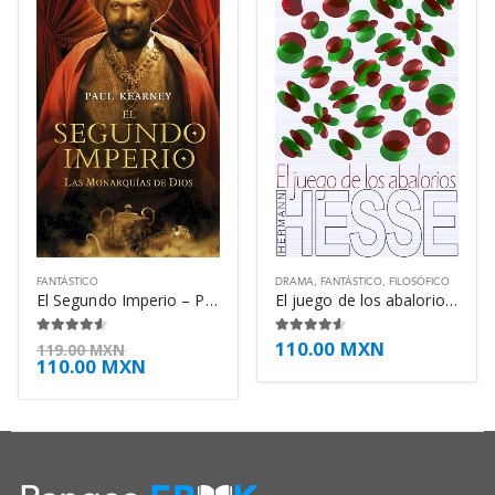
FANTÁSTICO
DRAMA
,
FANTÁSTICO
,
FILOSÓFICO
El Segundo Imperio – Paul Kearney
El juego de los abalorios – Hermann Hesse
110.00
MXN
4.50
de 5
4.50
de 5
119.00
MXN
110.00
MXN